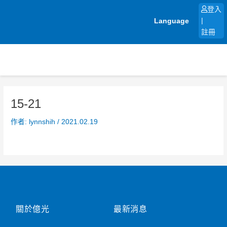
跳
登入
至
Language
|
主
註冊
要
內
容
15-21
作者:
lynnshih
/
2021.02.19
關於億光
最新消息