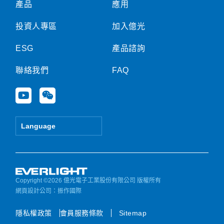
產品
應用
投資人專區
加入億光
ESG
產品諮詢
聯絡我們
FAQ
Y
W
o
e
u
i
t
x
Language
u
i
b
n
e
Copyright ©2026 億光電子工業股份有限公司 版權所有
網頁設計公司
：振作國際
隱私權政策
會員服務條款
Sitemap