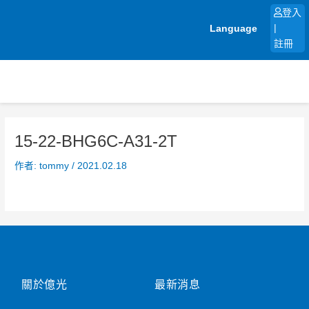
跳
登入
至
Language
|
主
註冊
要
內
容
15-22-BHG6C-A31-2T
作者:
tommy
/
2021.02.18
關於億光
最新消息