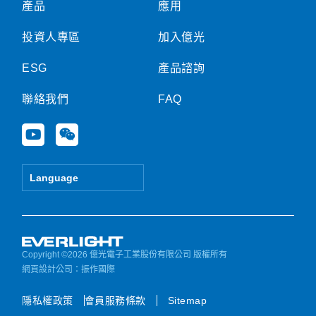
產品
應用
投資人專區
加入億光
ESG
產品諮詢
聯絡我們
FAQ
Y
W
o
e
u
i
t
x
Language
u
i
b
n
e
Copyright ©2026 億光電子工業股份有限公司 版權所有
網頁設計公司
：振作國際
隱私權政策
會員服務條款
Sitemap