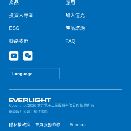
產品
應用
投資人專區
加入億光
ESG
產品諮詢
聯絡我們
FAQ
Y
W
o
e
u
i
t
x
Language
u
i
b
n
e
Copyright ©2026 億光電子工業股份有限公司 版權所有
網頁設計公司
：振作國際
隱私權政策
會員服務條款
Sitemap