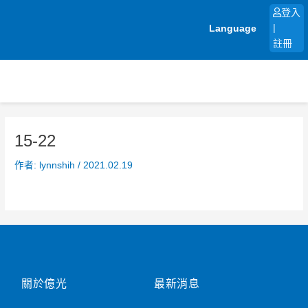
跳
登入
至
Language
|
主
註冊
要
內
容
15-22
作者:
lynnshih
/
2021.02.19
關於億光
最新消息