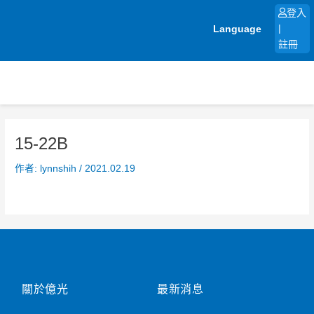
跳
登入
至
Language
|
主
註冊
要
內
容
15-22B
作者:
lynnshih
/
2021.02.19
關於億光
最新消息