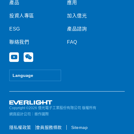
產品
應用
投資人專區
加入億光
ESG
產品諮詢
聯絡我們
FAQ
Y
W
o
e
u
i
t
x
Language
u
i
b
n
e
Copyright ©2026 億光電子工業股份有限公司 版權所有
網頁設計公司
：振作國際
隱私權政策
會員服務條款
Sitemap