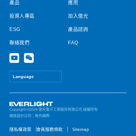
產品
應用
投資人專區
加入億光
ESG
產品諮詢
聯絡我們
FAQ
Y
W
o
e
u
i
t
x
Language
u
i
b
n
e
Copyright ©2026 億光電子工業股份有限公司 版權所有
網頁設計公司
：振作國際
隱私權政策
會員服務條款
Sitemap