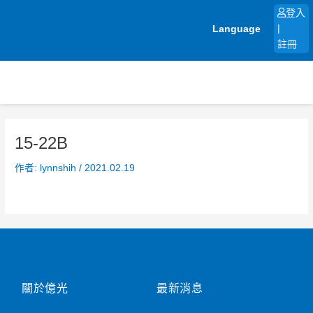
跳
登入
至
Language
|
主
註冊
要
內
容
15-22B
作者:
lynnshih
/
2021.02.19
關於億光
最新消息