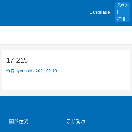
跳
登入
至
Language
|
主
註冊
要
內
容
17-215
作者:
lynnshih
/
2021.02.19
關於億光
最新消息