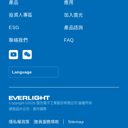
產品
應用
投資人專區
加入億光
ESG
產品諮詢
聯絡我們
FAQ
Y
W
o
e
u
i
t
x
Language
u
i
b
n
e
Copyright ©2026 億光電子工業股份有限公司 版權所有
網頁設計公司
：振作國際
隱私權政策
會員服務條款
Sitemap