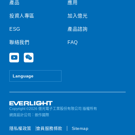
產品
應用
投資人專區
加入億光
ESG
產品諮詢
聯絡我們
FAQ
Y
W
o
e
u
i
t
x
Language
u
i
b
n
e
Copyright ©2026 億光電子工業股份有限公司 版權所有
網頁設計公司
：振作國際
隱私權政策
會員服務條款
Sitemap