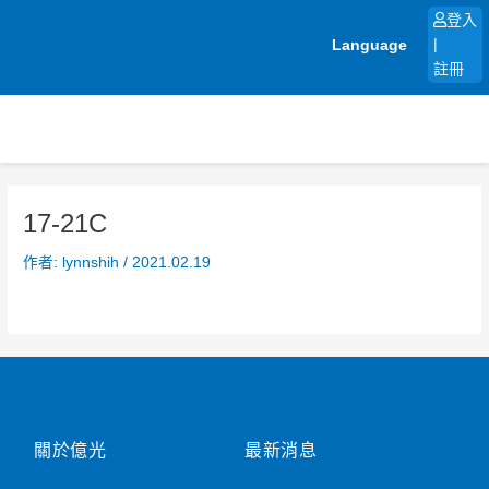
跳
登入
至
Language
|
主
註冊
要
內
容
17-21C
作者:
lynnshih
/
2021.02.19
關於億光
最新消息