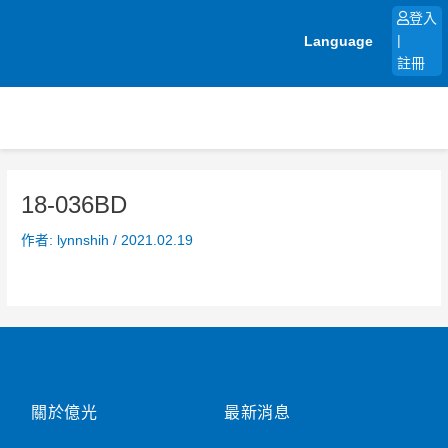
跳
登入
至
Language
|
主
註冊
要
內
容
18-036BD
作者:
lynnshih
/
2021.02.19
關於億光
最新消息