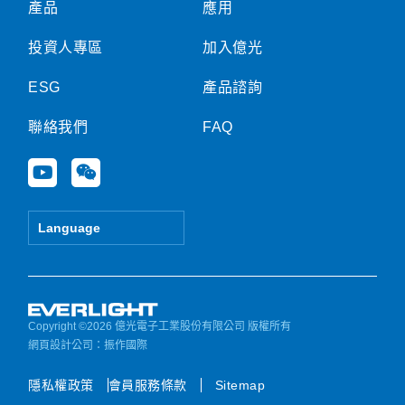
產品
應用
投資人專區
加入億光
ESG
產品諮詢
聯絡我們
FAQ
Y
W
o
e
u
i
t
x
Language
u
i
b
n
e
Copyright ©2026 億光電子工業股份有限公司 版權所有
網頁設計公司
：振作國際
隱私權政策
會員服務條款
Sitemap