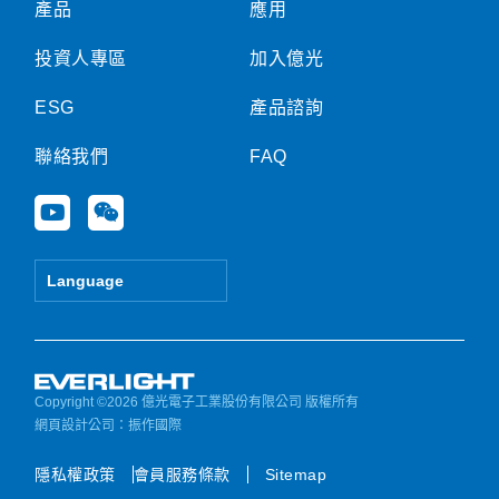
產品
應用
投資人專區
加入億光
ESG
產品諮詢
聯絡我們
FAQ
Y
W
o
e
u
i
t
x
Language
u
i
b
n
e
Copyright ©2026 億光電子工業股份有限公司 版權所有
網頁設計公司
：振作國際
隱私權政策
會員服務條款
Sitemap