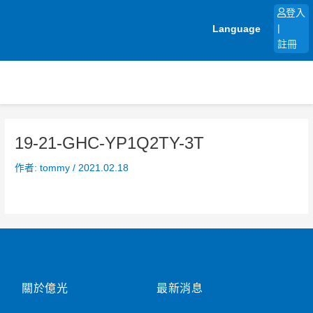
跳
登入
至
Language
|
主
註冊
要
內
容
19-21-GHC-YP1Q2TY-3T
作者:
tommy
/
2021.02.18
關於億光
最新消息