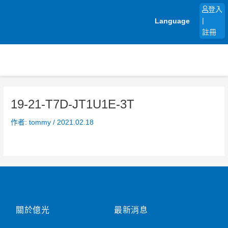
跳
登入
至
Language
|
主
註冊
要
內
容
19-21-T7D-JT1U1E-3T
作者:
tommy
/
2021.02.18
關於億光
最新消息