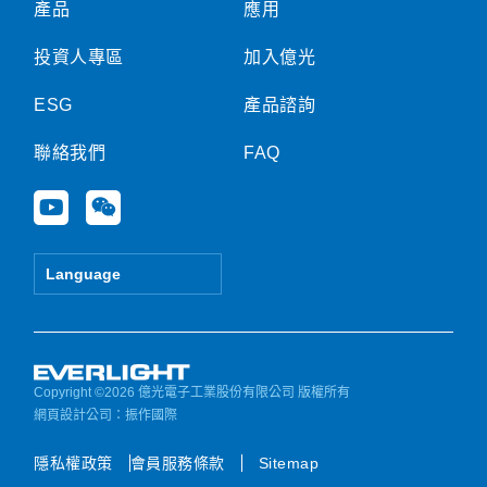
產品
應用
投資人專區
加入億光
ESG
產品諮詢
聯絡我們
FAQ
Y
W
o
e
u
i
t
x
Language
u
i
b
n
e
Copyright ©2026 億光電子工業股份有限公司 版權所有
網頁設計公司
：振作國際
隱私權政策
會員服務條款
Sitemap