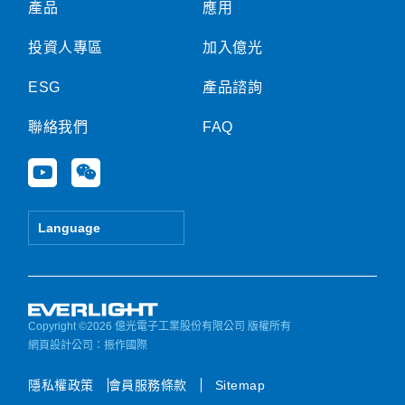
產品
應用
投資人專區
加入億光
ESG
產品諮詢
聯絡我們
FAQ
Y
W
o
e
u
i
t
x
Language
u
i
b
n
e
Copyright ©2026 億光電子工業股份有限公司 版權所有
網頁設計公司
：振作國際
隱私權政策
會員服務條款
Sitemap