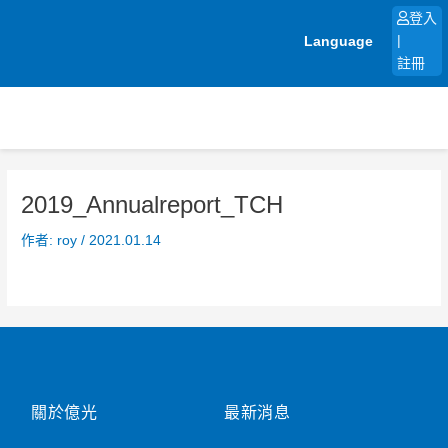
跳
登入
至
Language
|
主
註冊
要
內
容
2019_Annualreport_TCH
作者:
roy
/
2021.01.14
關於億光
最新消息