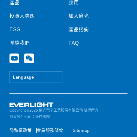
產品
應用
投資人專區
加入億光
ESG
產品諮詢
聯絡我們
FAQ
Y
W
o
e
u
i
t
x
Language
u
i
b
n
e
Copyright ©2026 億光電子工業股份有限公司 版權所有
網頁設計公司
：振作國際
隱私權政策
會員服務條款
Sitemap