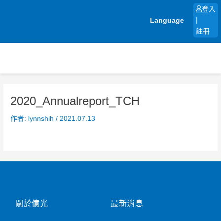
跳
登入
至
Language
|
主
註冊
要
內
容
2020_Annualreport_TCH
作者:
lynnshih
/
2021.07.13
關於億光
最新消息