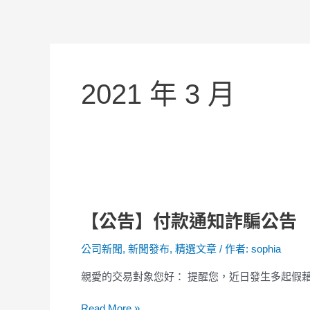
2021 年 3 月
【公
告】
【公告】付款通知詐騙公告
付
款
公司新聞
,
新聞發布
,
精選文章
/ 作者:
sophia
通
知
親愛的交易對象您好： 提醒您，近日發生多起假藉
詐
騙
Read More »