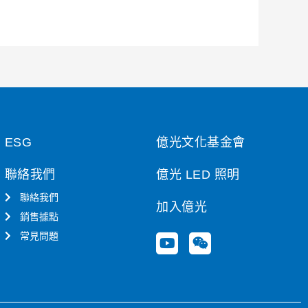
ESG
億光文化基金會
聯絡我們
億光 LED 照明
聯絡我們
加入億光
銷售據點
常見問題
Y
W
o
e
u
i
t
x
u
i
b
n