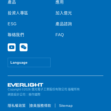
產品
應用
投資人專區
加入億光
ESG
產品諮詢
聯絡我們
FAQ
Y
W
o
e
u
i
t
x
Language
u
i
b
n
e
Copyright ©2026 億光電子工業股份有限公司 版權所有
網頁設計公司
：振作國際
隱私權政策
會員服務條款
Sitemap