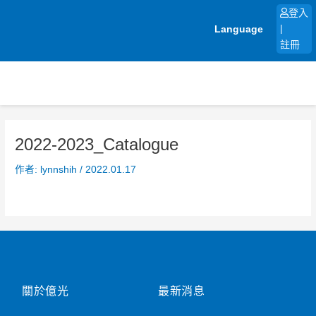
跳
登入
至
Language
|
主
註冊
要
內
容
2022-2023_Catalogue
作者:
lynnshih
/
2022.01.17
關於億光
最新消息