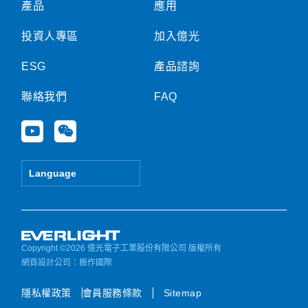
產品
應用
投資人專區
加入億光
ESG
產品諮詢
聯絡我們
FAQ
Y
W
o
e
u
i
t
x
Language
u
i
b
n
e
Copyright ©2026 億光電子工業股份有限公司 版權所有
網頁設計公司
：振作國際
隱私權政策
會員服務條款
Sitemap