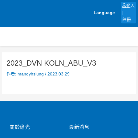
跳
登入
至
Language
|
主
註冊
要
內
容
2023_DVN KOLN_ABU_V3
作者:
mandyhsiung
/
2023.03.29
關於億光
最新消息