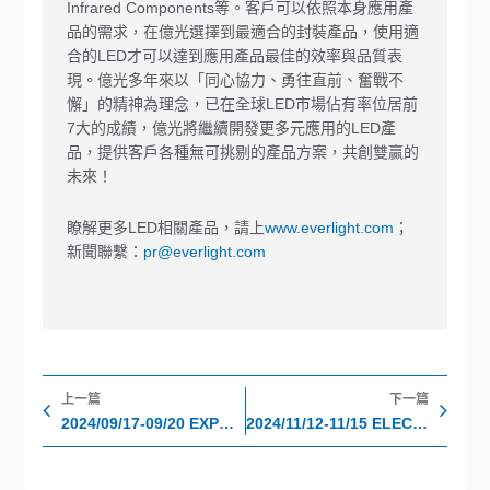
Infrared Components等。客戶可以依照本身應用產
品的需求，在億光選擇到最適合的封裝產品，使用適
合的LED才可以達到應用產品最佳的效率與品質表
現。億光多年來以「同心協力、勇往直前、奮戰不
懈」的精神為理念，已在全球LED市場佔有率位居前
7大的成績，億光將繼續開發更多元應用的LED產
品，提供客戶各種無可挑剔的產品方案，共創雙贏的
未來！
瞭解更多LED相關產品，請上
www.everlight.com
；
新聞聯繫：
pr@everlight.com
上一頁
下
上一篇
下一篇
2024/09/17-09/20 EXPOLUX
2024/11/12-11/15 ELECTRONICA MUNICH