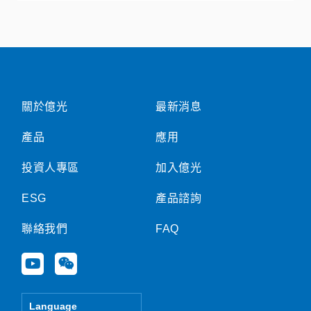
關於億光
最新消息
產品
應用
投資人專區
加入億光
ESG
產品諮詢
聯絡我們
FAQ
Y
W
o
e
u
i
t
x
Language