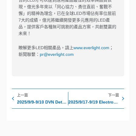
合的LED才可以達到應用產品最佳的效率與品質表
現。億光多年來以「同心協力、勇往直前、奮戰不
懈」的精神為理念，已在全球LED市場佔有率位居前
7大的成績，億光將繼續開發更多元應用的LED產
品，提供客戶各種無可挑剔的產品方案，共創雙贏的
未來！
瞭解更多LED相關產品，請上
www.everlight.com
；
新聞聯繫：
pr@everlight.com
上一頁
下
上一篇
下一篇
2025/9/9-9/10 DVN Detroit WORKSHOP
2025/9/17-9/19 Electronica India