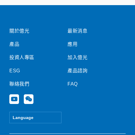
關於億光
最新消息
產品
應用
投資人專區
加入億光
ESG
產品諮詢
聯絡我們
FAQ
Y
W
o
e
u
i
t
x
Language
u
i
b
n
e