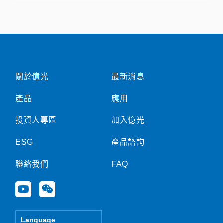
關於億光
最新消息
產品
應用
投資人專區
加入億光
ESG
產品諮詢
聯絡我們
FAQ
Y
W
o
e
u
i
t
x
Language