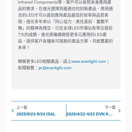
Infrared Components等。客戶可以依照本身應用產
品的需求，在億光選擇到最適合的封裝產品，使用適
合的LED才可以達到應用產品最佳的效率與品質表
現。億光多年來以「同心協力、勇往直前、奮戰不
懈」的精神為理念，已在全球LED市場佔有率位居前
7大的成績，億光將繼續開發更多元應用的LED產
品，提供客戶各種無可挑剔的產品方案，共創雙贏的
未來！
瞭解更多LED相關產品，請上
www.everlight.com
；
新聞聯繫：
pr@everlight.com
上一頁
下
上一篇
下一篇
2025/9/23-9/24 ISAL
2026/4/22-4/23 DVN KOLN Interior Workshop