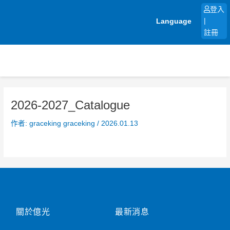
跳
登入
至
Language
|
主
註冊
要
內
容
2026-2027_Catalogue
作者:
graceking graceking
/
2026.01.13
關於億光
最新消息