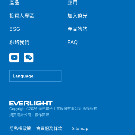
產品
應用
投資人專區
加入億光
ESG
產品諮詢
聯絡我們
FAQ
Y
W
o
e
u
i
t
x
Language
u
i
b
n
e
Copyright ©2026 億光電子工業股份有限公司 版權所有
網頁設計公司
：振作國際
隱私權政策
會員服務條款
Sitemap