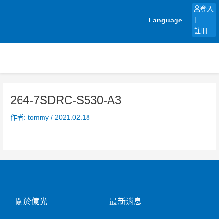
跳
登入
至
Language
|
主
註冊
要
內
容
264-7SDRC-S530-A3
作者:
tommy
/
2021.02.18
關於億光
最新消息