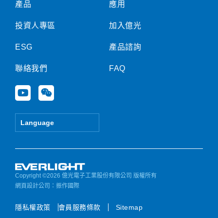
產品
應用
投資人專區
加入億光
ESG
產品諮詢
聯絡我們
FAQ
Y
W
o
e
u
i
t
x
Language
u
i
b
n
e
Copyright ©2026 億光電子工業股份有限公司 版權所有
網頁設計公司
：振作國際
隱私權政策
會員服務條款
Sitemap