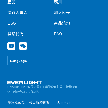
產品
應用
投資人專區
加入億光
ESG
產品諮詢
聯絡我們
FAQ
Y
W
o
e
u
i
t
x
Language
u
i
b
n
e
Copyright ©2026 億光電子工業股份有限公司 版權所有
網頁設計公司
：振作國際
隱私權政策
會員服務條款
Sitemap