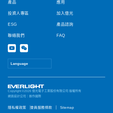
產品
應用
投資人專區
加入億光
ESG
產品諮詢
聯絡我們
FAQ
Y
W
o
e
u
i
t
x
Language
u
i
b
n
e
Copyright ©2026 億光電子工業股份有限公司 版權所有
網頁設計公司
：振作國際
隱私權政策
會員服務條款
Sitemap