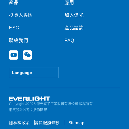
產品
應用
投資人專區
加入億光
ESG
產品諮詢
聯絡我們
FAQ
Y
W
o
e
u
i
t
x
Language
u
i
b
n
e
Copyright ©2026 億光電子工業股份有限公司 版權所有
網頁設計公司
：振作國際
隱私權政策
會員服務條款
Sitemap