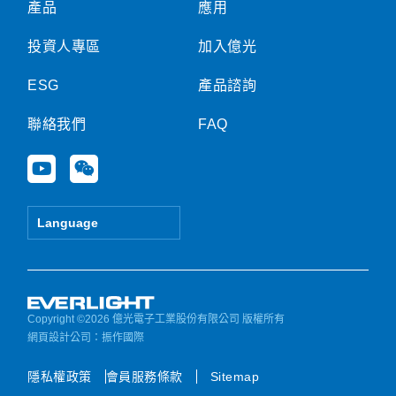
產品
應用
投資人專區
加入億光
ESG
產品諮詢
聯絡我們
FAQ
Y
W
o
e
u
i
t
x
Language
u
i
b
n
e
Copyright ©2026 億光電子工業股份有限公司 版權所有
網頁設計公司
：振作國際
隱私權政策
會員服務條款
Sitemap