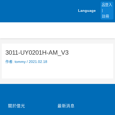
跳
登入
至
Language
|
主
註冊
要
內
容
3011-UY0201H-AM_V3
作者:
tommy
/
2021.02.18
關於億光
最新消息