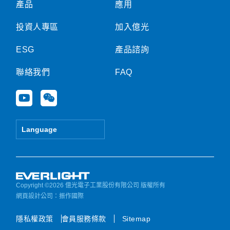
產品
應用
投資人專區
加入億光
ESG
產品諮詢
聯絡我們
FAQ
Y
W
o
e
u
i
t
x
Language
u
i
b
n
e
Copyright ©2026 億光電子工業股份有限公司 版權所有
網頁設計公司
：振作國際
隱私權政策
會員服務條款
Sitemap