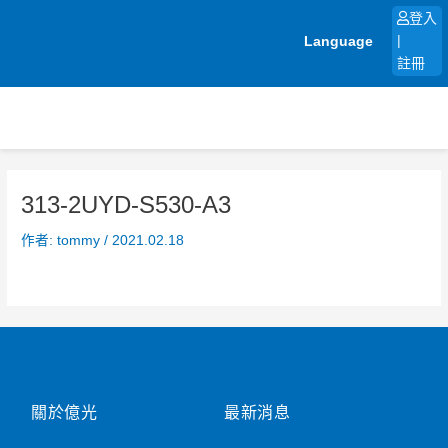
跳
登入
至
Language
|
主
註冊
要
內
容
313-2UYD-S530-A3
作者:
tommy
/
2021.02.18
關於億光
最新消息