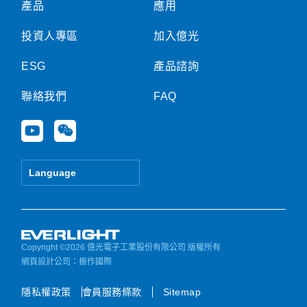
產品
應用
投資人專區
加入億光
ESG
產品諮詢
聯絡我們
FAQ
Y
W
o
e
u
i
t
x
Language
u
i
b
n
e
Copyright ©2026 億光電子工業股份有限公司 版權所有
網頁設計公司
：振作國際
隱私權政策
會員服務條款
Sitemap