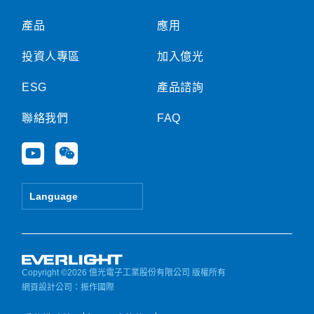
產品
應用
投資人專區
加入億光
ESG
產品諮詢
聯絡我們
FAQ
Y
W
o
e
u
i
t
x
Language
u
i
b
n
e
Copyright ©2026 億光電子工業股份有限公司 版權所有
網頁設計公司
：振作國際