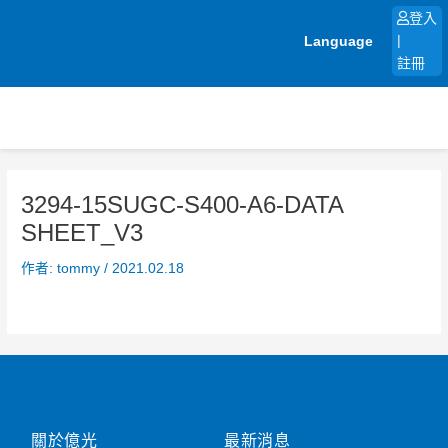
跳
登入
至
Language
|
主
註冊
要
內
容
3294-15SUGC-S400-A6-DATA
SHEET_V3
作者:
tommy
/
2021.02.18
關於億光
最新消息