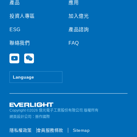
產品
應用
投資人專區
加入億光
ESG
產品諮詢
聯絡我們
FAQ
Y
W
o
e
u
i
t
x
Language
u
i
b
n
e
Copyright ©2026 億光電子工業股份有限公司 版權所有
網頁設計公司
：振作國際
隱私權政策
會員服務條款
Sitemap