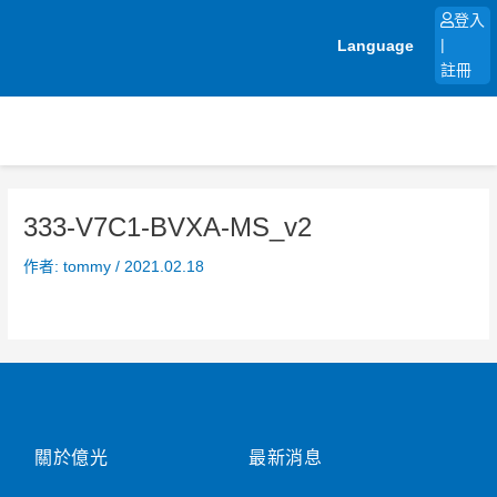
跳
登入
至
Language
|
主
註冊
要
內
容
333-V7C1-BVXA-MS_v2
作者:
tommy
/
2021.02.18
關於億光
最新消息