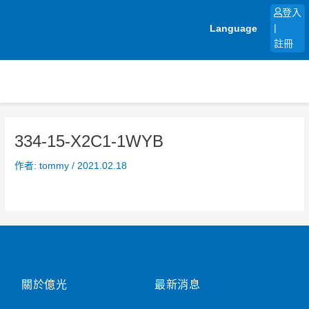
跳
登入
至
Language
|
主
註冊
要
內
容
334-15-X2C1-1WYB
作者:
tommy
/
2021.02.18
關於億光
最新消息