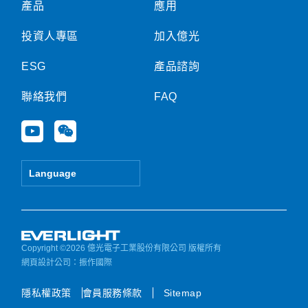
產品
應用
投資人專區
加入億光
ESG
產品諮詢
聯絡我們
FAQ
Y
W
o
e
u
i
t
x
Language
u
i
b
n
e
Copyright ©2026 億光電子工業股份有限公司 版權所有
網頁設計公司
：振作國際
隱私權政策
會員服務條款
Sitemap