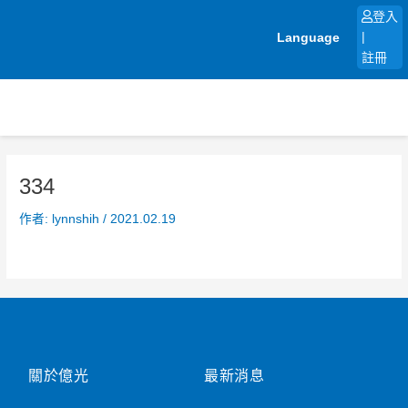
跳
登入
至
Language
|
主
註冊
要
內
容
334
作者:
lynnshih
/
2021.02.19
關於億光
最新消息