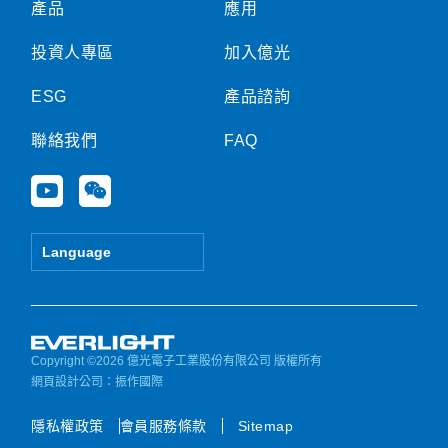
產品
應用
投資人專區
加入億光
ESG
產品諮詢
聯絡我們
FAQ
Y
W
o
e
u
i
t
x
Language
u
i
b
n
e
Copyright ©2026 億光電子工業股份有限公司 版權所有
網頁設計公司
：振作國際
隱私權政策
會員服務條款
Sitemap