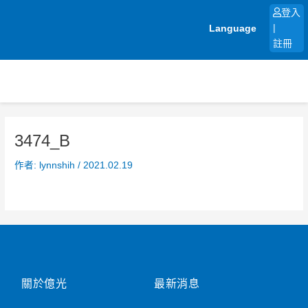
跳
登入
至
Language
|
主
註冊
要
內
容
3474_B
作者:
lynnshih
/
2021.02.19
關於億光
最新消息