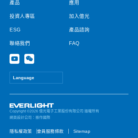
產品
應用
投資人專區
加入億光
ESG
產品諮詢
聯絡我們
FAQ
Y
W
o
e
u
i
t
x
Language
u
i
b
n
e
Copyright ©2026 億光電子工業股份有限公司 版權所有
網頁設計公司
：振作國際
隱私權政策
會員服務條款
Sitemap