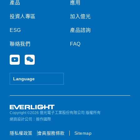
產品
應用
投資人專區
加入億光
ESG
產品諮詢
聯絡我們
FAQ
Y
W
o
e
u
i
t
x
Language
u
i
b
n
e
Copyright ©2026 億光電子工業股份有限公司 版權所有
網頁設計公司
：振作國際
隱私權政策
會員服務條款
Sitemap