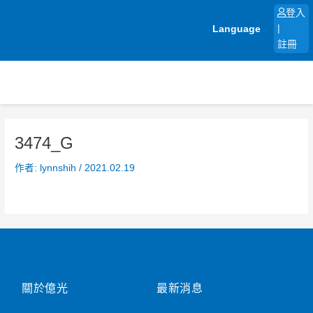
跳
登入
至
Language
|
主
註冊
要
內
容
3474_G
作者:
lynnshih
/
2021.02.19
關於億光
最新消息