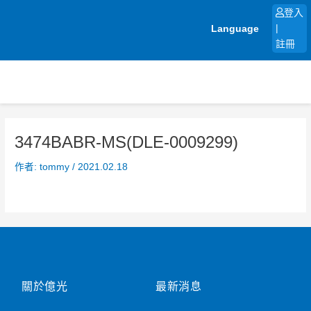
跳
登入
至
Language
|
主
註冊
要
內
容
3474BABR-MS(DLE-0009299)
作者:
tommy
/
2021.02.18
關於億光
最新消息