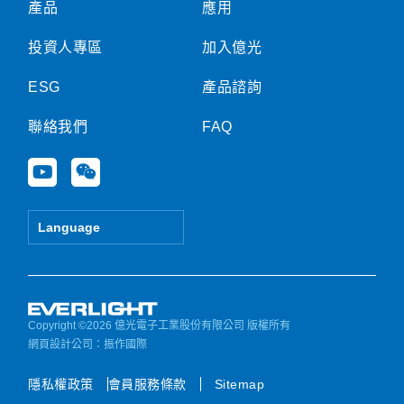
產品
應用
投資人專區
加入億光
ESG
產品諮詢
聯絡我們
FAQ
Y
W
o
e
u
i
t
x
Language
u
i
b
n
e
Copyright ©2026 億光電子工業股份有限公司 版權所有
網頁設計公司
：振作國際
隱私權政策
會員服務條款
Sitemap