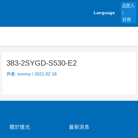
跳
登入
至
Language
|
主
註冊
要
內
容
383-2SYGD-S530-E2
作者:
tommy
/
2021.02.18
關於億光
最新消息