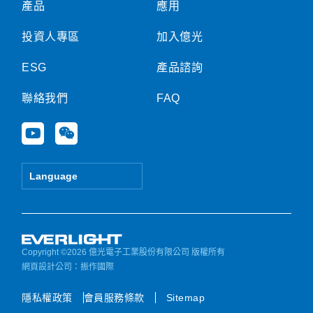
產品
應用
投資人專區
加入億光
ESG
產品諮詢
聯絡我們
FAQ
Y
W
o
e
u
i
t
x
Language
u
i
b
n
e
Copyright ©2026 億光電子工業股份有限公司 版權所有
網頁設計公司
：振作國際
隱私權政策
會員服務條款
Sitemap