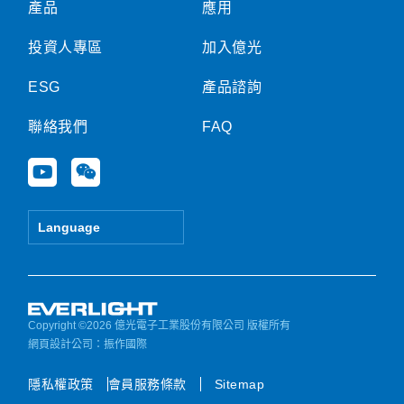
產品
應用
投資人專區
加入億光
ESG
產品諮詢
聯絡我們
FAQ
Y
W
o
e
u
i
t
x
Language
u
i
b
n
e
Copyright ©2026 億光電子工業股份有限公司 版權所有
網頁設計公司
：振作國際
隱私權政策
會員服務條款
Sitemap