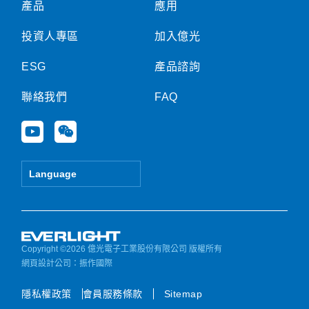
產品
應用
投資人專區
加入億光
ESG
產品諮詢
聯絡我們
FAQ
Y
W
o
e
u
i
t
x
Language
u
i
b
n
e
Copyright ©2026 億光電子工業股份有限公司 版權所有
網頁設計公司
：振作國際
隱私權政策
會員服務條款
Sitemap