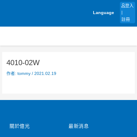
跳
登入
至
Language
|
主
註冊
要
內
容
4010-02W
作者:
tommy
/
2021.02.19
關於億光
最新消息