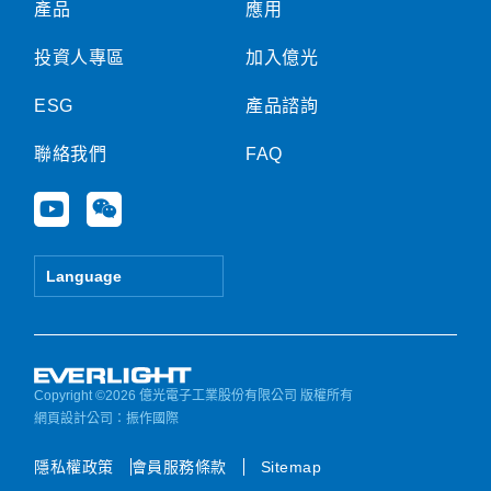
產品
應用
投資人專區
加入億光
ESG
產品諮詢
聯絡我們
FAQ
Y
W
o
e
u
i
t
x
Language
u
i
b
n
e
Copyright ©2026 億光電子工業股份有限公司 版權所有
網頁設計公司
：振作國際
隱私權政策
會員服務條款
Sitemap