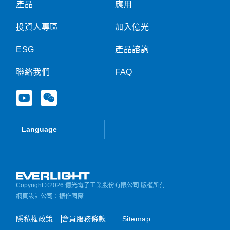
產品
應用
投資人專區
加入億光
ESG
產品諮詢
聯絡我們
FAQ
Y
W
o
e
u
i
t
x
Language
u
i
b
n
e
Copyright ©2026 億光電子工業股份有限公司 版權所有
網頁設計公司
：振作國際
隱私權政策
會員服務條款
Sitemap