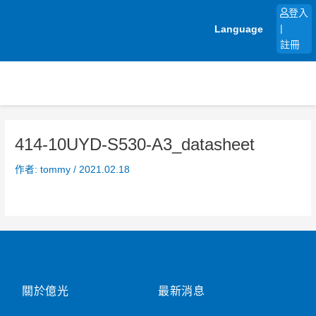
跳
登入
至
Language
|
主
註冊
要
內
容
414-10UYD-S530-A3_datasheet
作者:
tommy
/
2021.02.18
關於億光
最新消息