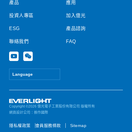
產品
應用
投資人專區
加入億光
ESG
產品諮詢
聯絡我們
FAQ
Y
W
o
e
u
i
t
x
Language
u
i
b
n
e
Copyright ©2026 億光電子工業股份有限公司 版權所有
網頁設計公司
：振作國際
隱私權政策
會員服務條款
Sitemap