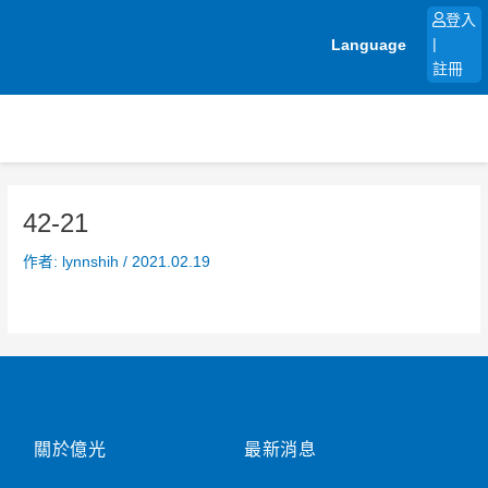
跳
登入
至
Language
|
主
註冊
要
內
容
42-21
作者:
lynnshih
/
2021.02.19
關於億光
最新消息