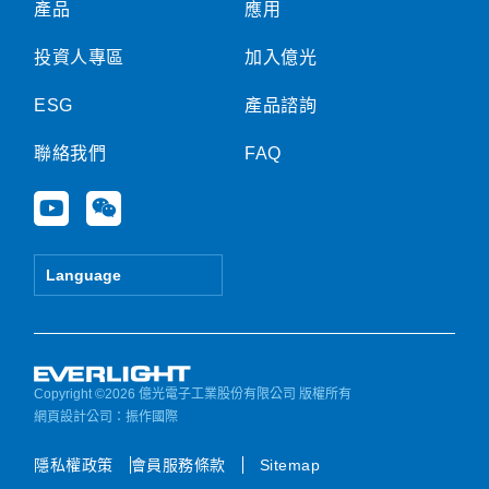
產品
應用
投資人專區
加入億光
ESG
產品諮詢
聯絡我們
FAQ
Y
W
o
e
u
i
t
x
Language
u
i
b
n
e
Copyright ©2026 億光電子工業股份有限公司 版權所有
網頁設計公司
：振作國際
隱私權政策
會員服務條款
Sitemap