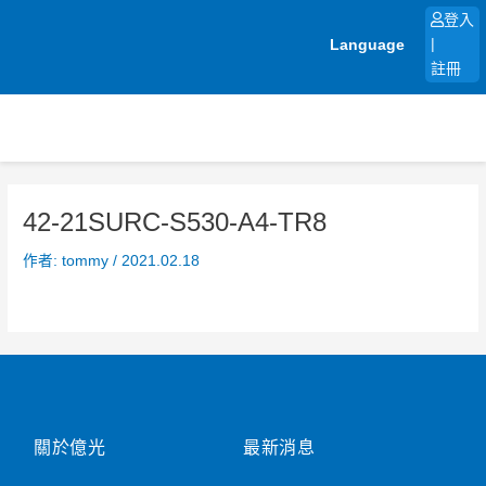
跳
登入
至
Language
|
主
註冊
要
內
容
42-21SURC-S530-A4-TR8
作者:
tommy
/
2021.02.18
關於億光
最新消息