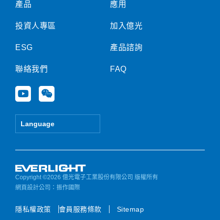
產品
應用
投資人專區
加入億光
ESG
產品諮詢
聯絡我們
FAQ
Y
W
o
e
u
i
t
x
Language
u
i
b
n
e
Copyright ©2026 億光電子工業股份有限公司 版權所有
網頁設計公司
：振作國際
隱私權政策
會員服務條款
Sitemap