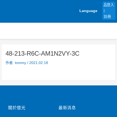
跳
登入
至
Language
|
主
註冊
要
內
容
48-213-R6C-AM1N2VY-3C
作者:
tommy
/
2021.02.18
關於億光
最新消息