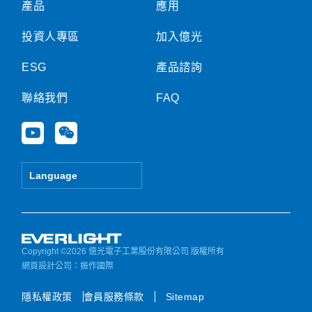
產品
應用
投資人專區
加入億光
ESG
產品諮詢
聯絡我們
FAQ
Y
W
o
e
u
i
t
x
Language
u
i
b
n
e
Copyright ©2026 億光電子工業股份有限公司 版權所有
網頁設計公司
：振作國際
隱私權政策
會員服務條款
Sitemap