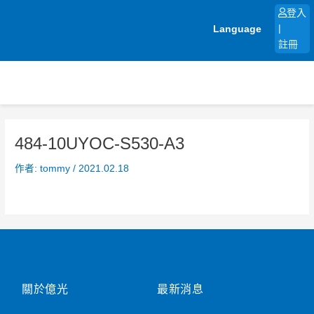
跳
登入
至
Language
|
主
註冊
要
內
容
484-10UYOC-S530-A3
作者:
tommy
/
2021.02.18
關於億光
最新消息