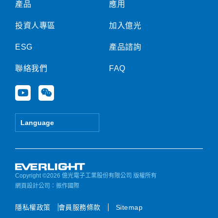
產品
應用
投資人專區
加入億光
ESG
產品諮詢
聯絡我們
FAQ
Y
W
o
e
u
i
t
x
Language
u
i
b
n
e
Copyright ©2026 億光電子工業股份有限公司 版權所有
網頁設計公司
：振作國際
隱私權政策
會員服務條款
Sitemap