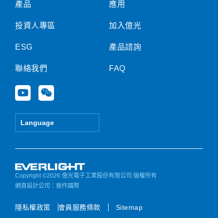
產品
應用
投資人專區
加入億光
ESG
產品諮詢
聯絡我們
FAQ
Y
W
o
e
u
i
t
x
Language
u
i
b
n
e
Copyright ©2026 億光電子工業股份有限公司 版權所有
網頁設計公司
：振作國際
隱私權政策
會員服務條款
Sitemap