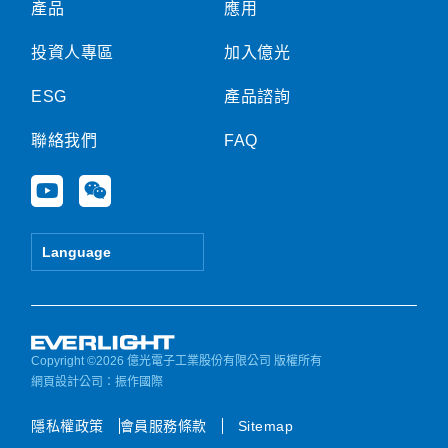
產品
應用
投資人專區
加入億光
ESG
產品諮詢
聯絡我們
FAQ
Y
W
o
e
u
i
t
x
Language
u
i
b
n
e
Copyright ©2026 億光電子工業股份有限公司 版權所有
網頁設計公司
：振作國際
隱私權政策
會員服務條款
Sitemap