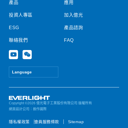
產品
應用
投資人專區
加入億光
ESG
產品諮詢
聯絡我們
FAQ
Y
W
o
e
u
i
t
x
Language
u
i
b
n
e
Copyright ©2026 億光電子工業股份有限公司 版權所有
網頁設計公司
：振作國際
隱私權政策
會員服務條款
Sitemap