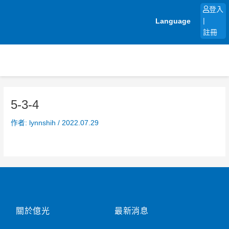
跳
登入
至
Language
|
主
註冊
要
內
容
5-3-4
作者:
lynnshih
/
2022.07.29
關於億光
最新消息