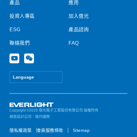
產品
應用
投資人專區
加入億光
ESG
產品諮詢
聯絡我們
FAQ
Y
W
o
e
u
i
t
x
Language
u
i
b
n
e
Copyright ©2026 億光電子工業股份有限公司 版權所有
網頁設計公司
：振作國際
隱私權政策
會員服務條款
Sitemap