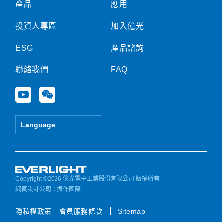
產品
應用
投資人專區
加入億光
ESG
產品諮詢
聯絡我們
FAQ
Y
W
o
e
u
i
t
x
Language
u
i
b
n
e
Copyright ©2026 億光電子工業股份有限公司 版權所有
網頁設計公司
：振作國際
隱私權政策
會員服務條款
Sitemap