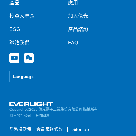
產品
應用
投資人專區
加入億光
ESG
產品諮詢
聯絡我們
FAQ
Y
W
o
e
u
i
t
x
Language
u
i
b
n
e
Copyright ©2026 億光電子工業股份有限公司 版權所有
網頁設計公司
：振作國際
隱私權政策
會員服務條款
Sitemap