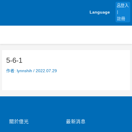
跳
登入
至
Language
|
主
註冊
要
內
容
5-6-1
作者:
lynnshih
/
2022.07.29
關於億光
最新消息