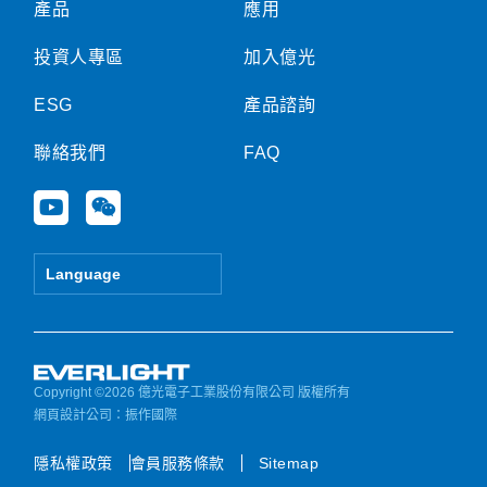
產品
應用
投資人專區
加入億光
ESG
產品諮詢
聯絡我們
FAQ
Y
W
o
e
u
i
t
x
Language
u
i
b
n
e
Copyright ©2026 億光電子工業股份有限公司 版權所有
網頁設計公司
：振作國際
隱私權政策
會員服務條款
Sitemap